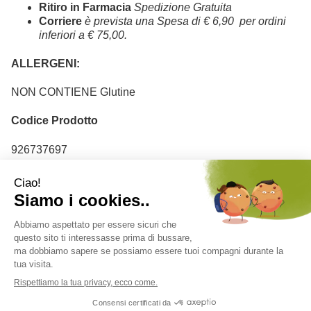
Ritiro in Farmacia
Spedizione Gratuita
Corriere
è prevista una Spesa di € 6,90 per ordini
inferiori a € 75,00.
ALLERGENI:
NON CONTIENE Glutine
Codice Prodotto
926737697
Codice Ean
8024825000351
Farmacia Adamo del Dott. Antonio Ferdinando Salvo - Corso V. Emanuele
n. 178 - 97013 Comiso (RG) Italia ordini@farmaciadamonline.it
P.Iva: 01375190889 - C.F.: SLVNNF67D11C927N
versione desktop