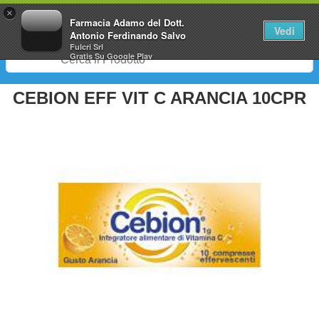
0
×
Farmacia Adamo del Dott.
Vedi
Antonio Ferdinando Salvo
Fulcri Srl
Gratis
Su Google Play
CEBION EFF VIT C ARANCIA 10CPR