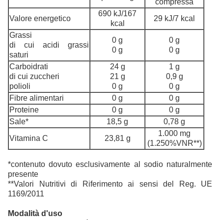
compressa
690 kJ/167
Valore energetico
29 kJ/7 kcal
kcal
Grassi
0 g
0 g
di cui acidi grassi
0 g
0 g
saturi
Carboidrati
24 g
1 g
di cui zuccheri
21 g
0,9 g
polioli
0 g
0 g
Fibre alimentari
0 g
0 g
Proteine
0 g
0 g
Sale*
18,5 g
0,78 g
1.000 mg
Vitamina C
23,81 g
(1.250%VNR**)
*contenuto dovuto esclusivamente al sodio naturalmente
presente
**Valori Nutritivi di Riferimento ai sensi del Reg. UE
1169/2011
Modalità d'uso