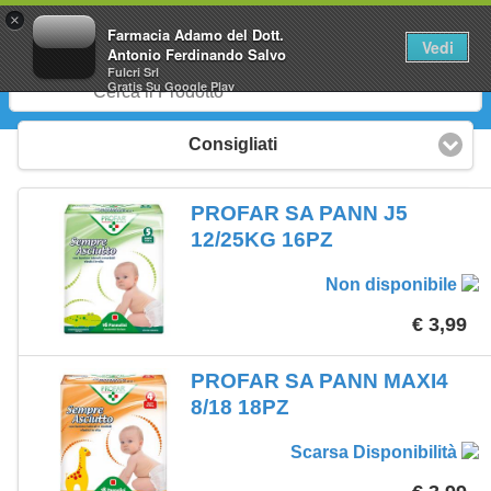
0
×
Farmacia Adamo del Dott.
Vedi
Antonio Ferdinando Salvo
Fulcri Srl
Gratis
Su Google Play
Consigliati
PROFAR SA PANN J5
12/25KG 16PZ
Non disponibile
€ 3,99
PROFAR SA PANN MAXI4
8/18 18PZ
Scarsa Disponibilità