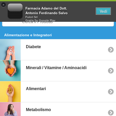
0
×
Farmacia Adamo del Dott.
Vedi
Antonio Ferdinando Salvo
Fulcri Srl
Gratis
Su Google Play
Alimentazione e Integratori
Diabete
Minerali / Vitamine / Aminoacidi
Alimentari
Metabolismo