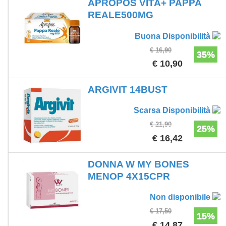
APROPOS VITA+ PAPPA
REALE500MG
Buona Disponibilità
€ 16,90
35%
€ 10,90
ARGIVIT 14BUST
Scarsa Disponibilità
€ 21,90
25%
€ 16,42
DONNA W MY BONES
MENOP 4X15CPR
Non disponibile
€ 17,50
15%
€ 14,87