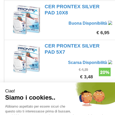
CER PRONTEX SILVER
PAD 10X8
Buona Disponibilità
€ 6,95
CER PRONTEX SILVER
PAD 5X7
Scarsa Disponibilità
€ 4,35
20%
€ 3,48
1 - 20 di 70
1
2
3
4
>>
>>>>