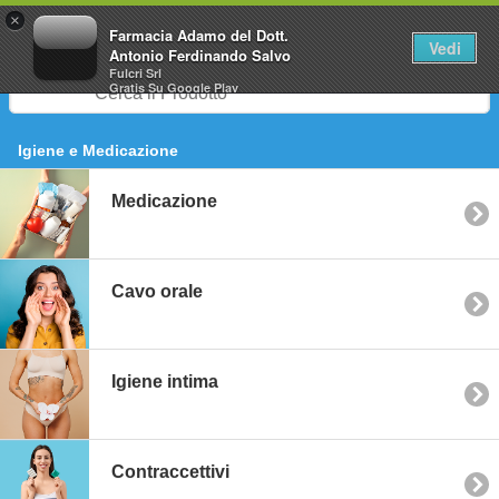
0
×
Farmacia Adamo del Dott.
Vedi
Antonio Ferdinando Salvo
Fulcri Srl
Gratis
Su Google Play
Igiene e Medicazione
Medicazione
Cavo orale
Igiene intima
Contraccettivi