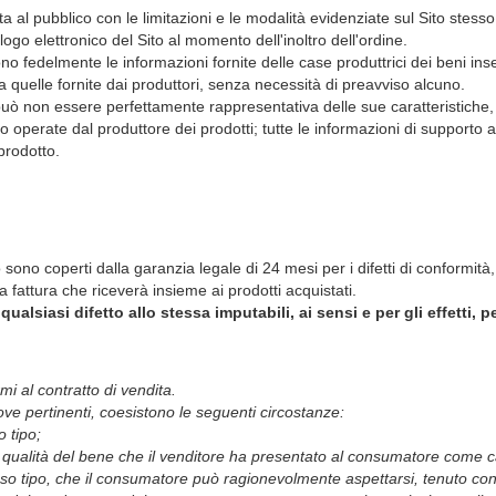
ferta al pubblico con le limitazioni e le modalità evidenziate sul Sito stes
ogo elettronico del Sito al momento dell'inoltro dell'ordine.
o fedelmente le informazioni fornite delle case produttrici dei beni inseri
a quelle fornite dai produttori, senza necessità di preavviso alcuno.
ò non essere perfettamente rappresentativa delle sue caratteristiche, e 
to operate dal produttore dei prodotti; tutte le informazioni di supporto
 prodotto.
o sono coperti dalla garanzia legale di 24 mesi per i difetti di conformi
 fattura che riceverà insieme ai prodotti acquistati.
lsiasi difetto allo stessa imputabili, ai sensi e per gli effetti, p
i al contratto di vendita.
ve pertinenti, coesistono le seguenti circostanze:
 tipo;
le qualità del bene che il venditore ha presentato al consumatore come
esso tipo, che il consumatore può ragionevolmente aspettarsi, tenuto con