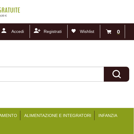
0
Accedi
Registrati
Wishlist
articoli
inseriti
Cerca Pr
TAMENTO
ALIMENTAZIONE E INTEGRATORI
INFANZIA