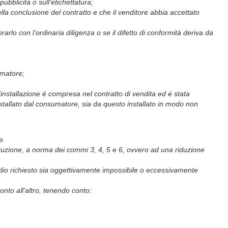
ubblicità o sull'etichettatura;
la conclusione del contratto e che il venditore abbia accettato
rlo con l'ordinaria diligenza o se il difetto di conformità deriva da
umatore;
'installazione é compresa nel contratto di vendita ed é stata
installato dal consumatore, sia da questo installato in modo non
e.
stituzione, a norma dei commi 3, 4, 5 e 6, ovvero ad una riduzione
imedio richiesto sia oggettivamente impossibile o eccessivamente
nto all'altro, tenendo conto: