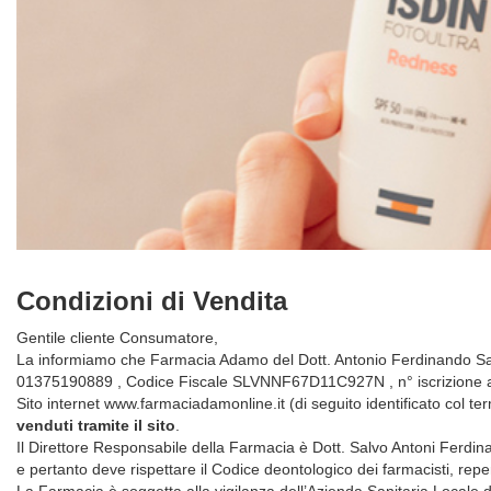
Condizioni di Vendita
Gentile cliente Consumatore,
La informiamo che Farmacia Adamo del Dott. Antonio Ferdinando Salvo
01375190889 , Codice Fiscale SLVNNF67D11C927N , n° iscrizione al R
Sito internet www.farmaciadamonline.it (di seguito identificato col te
venduti tramite il sito
.
Il Direttore Responsabile della Farmacia è Dott. Salvo Antoni Ferdinand
e pertanto deve rispettare il Codice deontologico dei farmacisti, reper
La Farmacia è soggetta alla vigilanza dell’Azienda Sanitaria Locale di 2