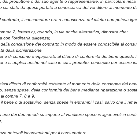
e, dal produttore o dal suo agente o rappresentante, in particolare nella p
he sia stato da questi portato a conoscenza del venditore al momento del
 contratto, il consumatore era a conoscenza del difetto non poteva ignora
 comma 2, lettera c), quando, in via anche alternativa, dimostra che:
con l'ordinaria diligenza;
 della conclusione del contratto in modo da essere conoscibile al cons
ta dalla dichiarazione.
el bene di consumo é equiparato al difetto di conformità del bene quando l
ione si applica anche nel caso in cui il prodotto, concepito per essere 
siasi difetto di conformità esistente al momento della consegna del ben
istino, senza spese, della conformità del bene mediante riparazione o so
 ai commi 7, 8 e 9.
 il bene o di sostituirlo, senza spese in entrambi i casi, salvo che il r
 uno dei due rimedi se impone al venditore spese irragionevoli in confro
à;
enza notevoli inconvenienti per il consumatore.