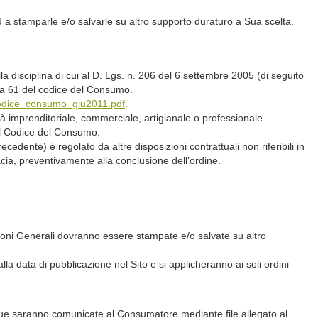
ed a stamparle e/o salvarle su altro supporto duraturo a Sua scelta.
a disciplina di cui al D. Lgs. n. 206 del 6 settembre 2005 (di seguito
0 a 61 del codice del Consumo.
/codice_consumo_giu2011.pdf
.
tà imprenditoriale, commerciale, artigianale o professionale
dal Codice del Consumo.
cedente) è regolato da altre disposizioni contrattuali non riferibili in
cia, preventivamente alla conclusione dell’ordine.
zioni Generali dovranno essere stampate e/o salvate su altro
la data di pubblicazione nel Sito e si applicheranno ai soli ordini
unque saranno comunicate al Consumatore mediante file allegato al