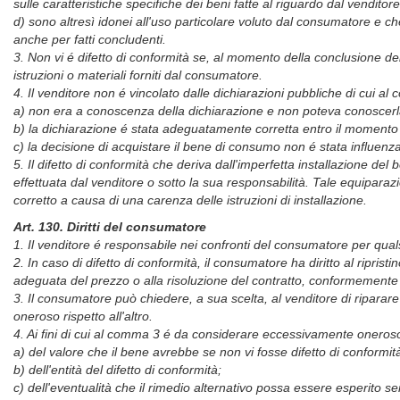
sulle caratteristiche specifiche dei beni fatte al riguardo dal venditor
d) sono altresì idonei all'uso particolare voluto dal consumatore e c
anche per fatti concludenti.
3. Non vi é difetto di conformità se, al momento della conclusione del
istruzioni o materiali forniti dal consumatore.
4. Il venditore non é vincolato dalle dichiarazioni pubbliche di cui al
a) non era a conoscenza della dichiarazione e non poteva conoscerla 
b) la dichiarazione é stata adeguatamente corretta entro il momento
c) la decisione di acquistare il bene di consumo non é stata influenza
5. Il difetto di conformità che deriva dall'imperfetta installazione d
effettuata dal venditore o sotto la sua responsabilità. Tale equiparaz
corretto a causa di una carenza delle istruzioni di installazione.
Art. 130. Diritti del consumatore
1. Il venditore é responsabile nei confronti del consumatore per qual
2. In caso di difetto di conformità, il consumatore ha diritto al ripr
adeguata del prezzo o alla risoluzione del contratto, conformemente
3. Il consumatore può chiedere, a sua scelta, al venditore di riparare
oneroso rispetto all'altro.
4. Ai fini di cui al comma 3 é da considerare eccessivamente oneroso
a) del valore che il bene avrebbe se non vi fosse difetto di conformit
b) dell'entità del difetto di conformità;
c) dell'eventualità che il rimedio alternativo possa essere esperito s