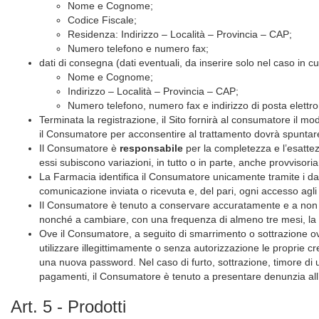
Nome e Cognome;
Codice Fiscale;
Residenza: Indirizzo – Località – Provincia – CAP;
Numero telefono e numero fax;
dati di consegna (dati eventuali, da inserire solo nel caso in cui
Nome e Cognome;
Indirizzo – Località – Provincia – CAP;
Numero telefono, numero fax e indirizzo di posta elettro
Terminata la registrazione, il Sito fornirà al consumatore il mod
il Consumatore per acconsentire al trattamento dovrà spuntare l
Il Consumatore è
responsabile
per la completezza e l’esatte
essi subiscono variazioni, in tutto o in parte, anche provvisor
La Farmacia identifica il Consumatore unicamente tramite i dati 
comunicazione inviata o ricevuta e, del pari, ogni accesso agl
Il Consumatore è tenuto a conservare accuratamente e a non ri
nonché a cambiare, con una frequenza di almeno tre mesi, la pro
Ove il Consumatore, a seguito di smarrimento o sottrazione 
utilizzare illegittimamente o senza autorizzazione le proprie 
una nuova password. Nel caso di furto, sottrazione, timore di ut
pagamenti, il Consumatore è tenuto a presentare denunzia all’A
Art. 5 - Prodotti