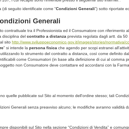
 (di seguito identificate come “
Condizioni Generali
”) sotto riportate 
Condizioni Generali
 contrattuale tra il Professionista ed il Consumatore con riferimento all
a disciplina del
contratto a distanza
prevista regolata dagli artt. da 5
al sito
http://www.sviluppoeconomico.gov.it/images/stories/normativa
re
” si intende la
persona fisica
che agendo per scopi estranei all'attivi
, utilizzando lo strumento del contratto a distanza, così come definito 
dentificabili come Consumatori (in base alla definizione di cui al comma pre
il soggetto non Consumatore deve contattare ed accordarsi con la Farma
nno quelle pubblicate sul Sito al momento dell'ordine stesso; tali Condi
izioni Generali senza preavviso alcuno; le modifiche avranno validità dal
sempre disponibili sul Sito nella sezione “Condizioni di Vendita” e com