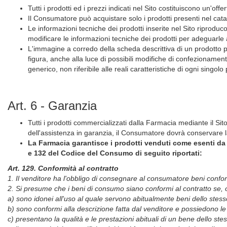
Tutti i prodotti ed i prezzi indicati nel Sito costituiscono un'of
Il Consumatore può acquistare solo i prodotti presenti nel catal
Le informazioni tecniche dei prodotti inserite nel Sito riproducon
modificare le informazioni tecniche dei prodotti per adeguarle 
L'immagine a corredo della scheda descrittiva di un prodotto pu
figura, anche alla luce di possibili modifiche di confezionamen
generico, non riferibile alle reali caratteristiche di ogni singolo
Art. 6 - Garanzia
Tutti i prodotti commercializzati dalla Farmacia mediante il Sit
dell'assistenza in garanzia, il Consumatore dovrà conservare la
La Farmacia garantisce i prodotti venduti come esenti da qua
e 132 del Codice del Consumo di seguito riportati:
Art. 129. Conformità al contratto
1. Il venditore ha l'obbligo di consegnare al consumatore beni conform
2. Si presume che i beni di consumo siano conformi al contratto se, o
a) sono idonei all'uso al quale servono abitualmente beni dello stesso
b) sono conformi alla descrizione fatta dal venditore e possiedono 
c) presentano la qualità e le prestazioni abituali di un bene dello st