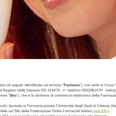
 (di seguito identificata col termine “
Farmacia
”), con sede in Corso
egistro delle Imprese RG-114479 , n° telefono 0932961079 , indirizzo 
rmine “
Sito
”), che è la divisione di commercio elettronico della Farmacia st
o, laureato in Farmacia presso l’Università degli Studi di Catania (Italia
ibile sul Sito della Federazione Ordini Farmacisti Italiani
www.fofi.it
.
07, i cui recapiti sono rinvenibili presso il seguente sito internet .