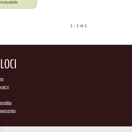
mutuabile
1 - 1 di 1
ELOCI
re
ivacy
Vendita
agamento