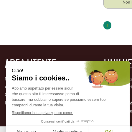
Non 
1
AREA UTENTE
LINK V
Registrati
Come Prenota
Wishlist
Informativa Pr
Contatti
Cookie Policy
Iscrizione alla Newsletter
Condizioni di 
Modalità di P