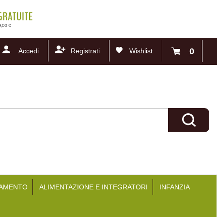
0
Accedi
Registrati
Wishlist
articoli
inseriti
Cerca Pr
TAMENTO
ALIMENTAZIONE E INTEGRATORI
INFANZIA