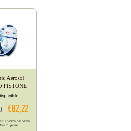
nic Aerosol
O PISTONE
isponibile
€82,22
50
to è il prezzo più basso
ltimi 30 giorni