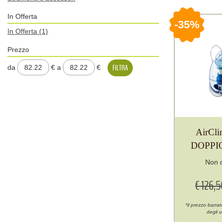
In Offerta
35%
In Offerta
(1)
Prezzo
filtra
filtra
da
€
a
€
da
a
AirCli
DOPPI
Non d
€ 126,
*il prezzo barra
degli u