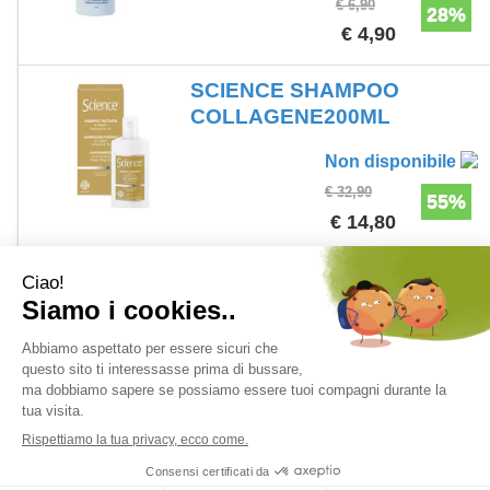
€ 6,90
28%
€ 4,90
SCIENCE SHAMPOO
COLLAGENE200ML
Non disponibile
€ 32,90
55%
€ 14,80
1 - 6 di 6
1
Farmacia Adamo del Dott. Antonio Ferdinando Salvo - Corso V. Emanuele
n. 178 - 97013 Comiso (RG) Italia ordini@farmaciadamonline.it
P.Iva: 01375190889 - C.F.: SLVNNF67D11C927N
versione desktop