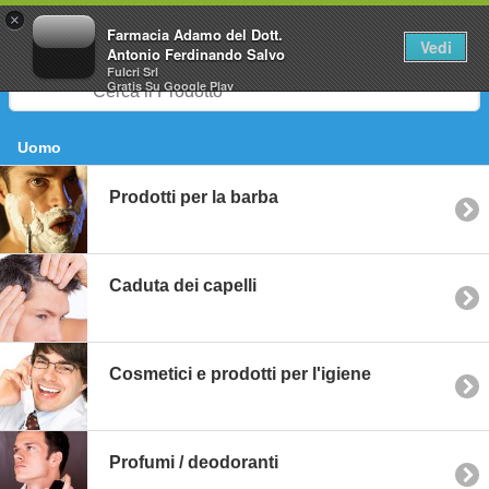
0
×
Farmacia Adamo del Dott.
Vedi
Antonio Ferdinando Salvo
Fulcri Srl
Gratis
Su Google Play
Uomo
Prodotti per la barba
Caduta dei capelli
Cosmetici e prodotti per l'igiene
Profumi / deodoranti