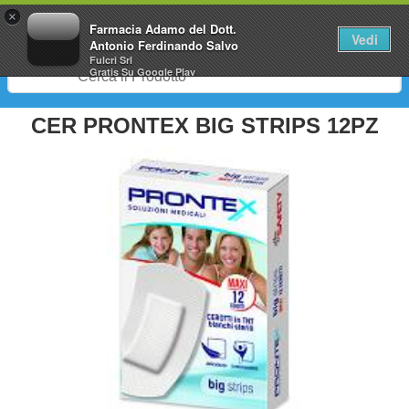
0
×
Farmacia Adamo del Dott.
Vedi
Antonio Ferdinando Salvo
Fulcri Srl
Gratis
Su Google Play
CER PRONTEX BIG STRIPS 12PZ