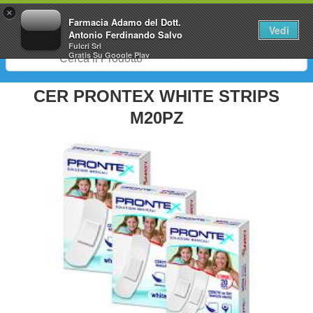
0
×
Farmacia Adamo del Dott.
Vedi
Antonio Ferdinando Salvo
Fulcri Srl
Gratis
Su Google Play
CER PRONTEX WHITE STRIPS
M20PZ