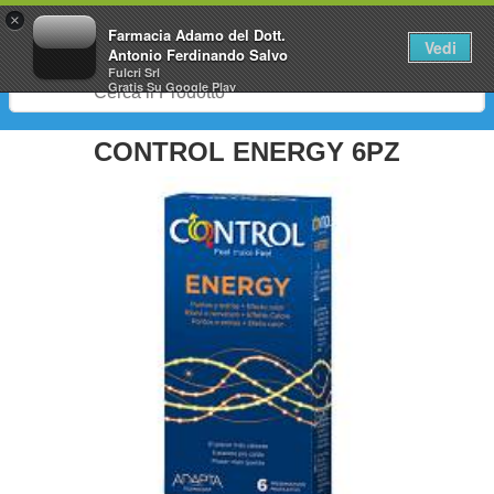
0
×
Farmacia Adamo del Dott.
Vedi
Antonio Ferdinando Salvo
Fulcri Srl
Gratis
Su Google Play
CONTROL ENERGY 6PZ