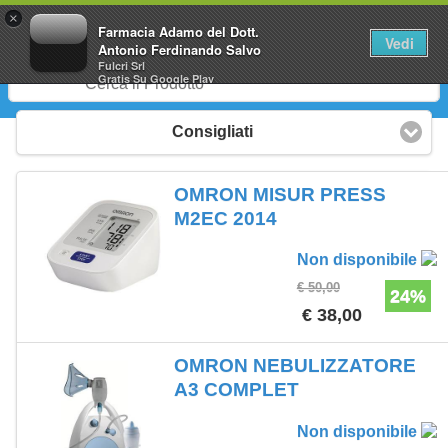
0
×
Farmacia Adamo del Dott.
Vedi
Antonio Ferdinando Salvo
Fulcri Srl
Gratis
Su Google Play
Consigliati
OMRON MISUR PRESS
M2EC 2014
Non disponibile
€ 50,00
24%
€ 38,00
OMRON NEBULIZZATORE
A3 COMPLET
Non disponibile