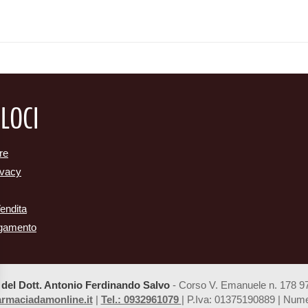
ELOCI
re
ivacy
Vendita
agamento
del Dott. Antonio Ferdinando Salvo
- Corso V. Emanuele n. 178 
rmaciadamonline.it
|
Tel.: 0932961079
| P.Iva: 01375190889 | Nume