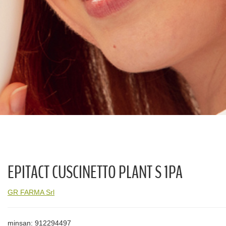
EPITACT CUSCINETTO PLANT S 1PA
GR FARMA Srl
minsan: 912294497