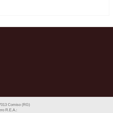
97013 Comiso (RG)
ro R.E.A.: