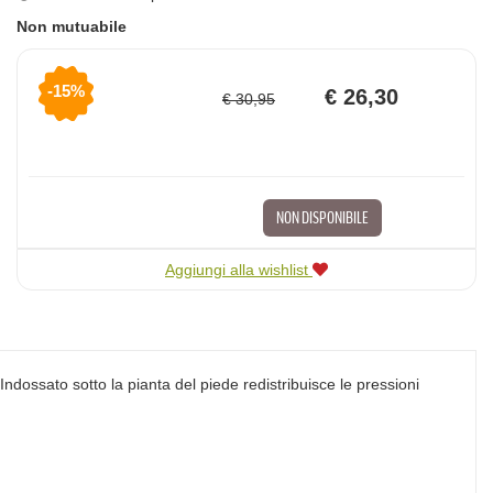
Non mutuabile
Sconto
Prezzo
15%
€ 26,30
€ 30,95
del
scontato
NON DISPONIBILE
Aggiungi alla wishlist
Indossato sotto la pianta del piede redistribuisce le pressioni