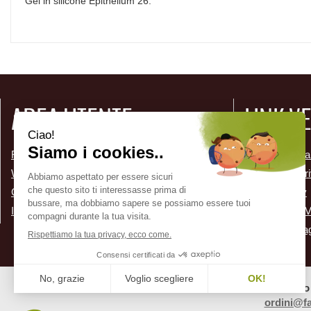
Gel in silicone Epithelium 26.
AREA UTENTE
LINK V
Registrati
Come Prenota
Wishlist
Informativa Pr
Contatti
Cookie Policy
Iscrizione alla Newsletter
Condizioni di 
Modalità di P
Farmacia Adamo 
ordini@fa