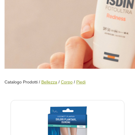
Catalogo Prodotti /
Bellezza
/
Corpo
/
Piedi