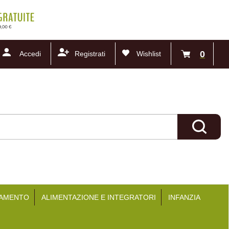
0
Accedi
Registrati
Wishlist
articoli
inseriti
Cerca Pr
TAMENTO
ALIMENTAZIONE E INTEGRATORI
INFANZIA