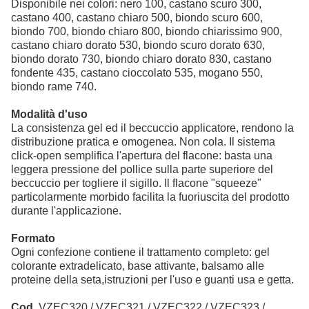
Disponibile nei colori: nero 100, castano scuro 300,
castano 400, castano chiaro 500, biondo scuro 600,
biondo 700, biondo chiaro 800, biondo chiarissimo 900,
castano chiaro dorato 530, biondo scuro dorato 630,
biondo dorato 730, biondo chiaro dorato 830, castano
fondente 435, castano cioccolato 535, mogano 550,
biondo rame 740.
Modalità d'uso
La consistenza gel ed il beccuccio applicatore, rendono la
distribuzione pratica e omogenea. Non cola. Il sistema
click-open semplifica l'apertura del flacone: basta una
leggera pressione del pollice sulla parte superiore del
beccuccio per togliere il sigillo. Il flacone "squeeze"
particolarmente morbido facilita la fuoriuscita del prodotto
durante l'applicazione.
Formato
Ogni confezione contiene il trattamento completo: gel
colorante extradelicato, base attivante, balsamo alle
proteine della seta,istruzioni per l'uso e guanti usa e getta.
Cod.
VZEC320 / VZEC321 / VZEC322 / VZEC323 /