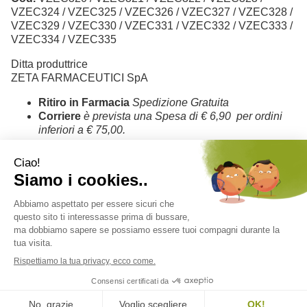
VZEC324 / VZEC325 / VZEC326 / VZEC327 / VZEC328 /
VZEC329 / VZEC330 / VZEC331 / VZEC332 / VZEC333 /
VZEC334 / VZEC335
Ditta produttrice
ZETA FARMACEUTICI SpA
Ritiro in Farmacia
Spedizione Gratuita
Corriere
è prevista una Spesa di € 6,90 per ordini
inferiori a € 75,00.
Codice Prodotto
931591655
Farmacia Adamo del Dott. Antonio Ferdinando Salvo - Corso V. Emanuele
n. 178 - 97013 Comiso (RG) Italia ordini@farmaciadamonline.it
P.Iva: 01375190889 - C.F.: SLVNNF67D11C927N
versione desktop