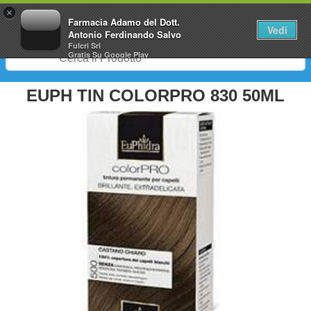
0
×
Farmacia Adamo del Dott.
Vedi
Antonio Ferdinando Salvo
Fulcri Srl
Gratis
Su Google Play
EUPH TIN COLORPRO 830 50ML