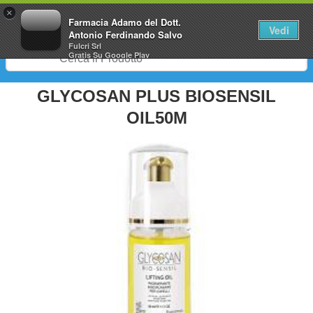
0
×
Farmacia Adamo del Dott.
Vedi
Antonio Ferdinando Salvo
Fulcri Srl
Gratis
Su Google Play
GLYCOSAN PLUS BIOSENSIL
OIL50M