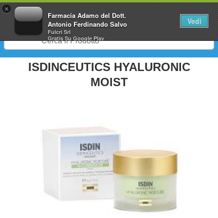
0
×
Farmacia Adamo del Dott.
Vedi
Antonio Ferdinando Salvo
Fulcri Srl
Gratis
Su Google Play
ISDINCEUTICS HYALURONIC
MOIST