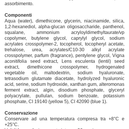
assorbimento.
Componenti
Aqua (water), dimethicone, glycerin, niacinamide, silica,
1,2-hexanediol, alpha-glucan oligosaccharide, panthenol,
squalane, ammonium acryloyldimethyltaurate/vp
copolymer, butylene glycol, caprylyl glycol, sodium
acrylates crosspolymer-2, tocopherol, tocopheryl acetate,
trehalose, urea, acrylates/C10-30 alkyl acrylate
crosspolymer, parfum (fragrance), pentylene glycol, Vigna
aconitifolia seed extract, Lens esculenta (lentil) seed
extract, dimethicone crosspolymer, hydrogenated
vegetable oil, maltodextrin, sodium hyaluronate,
tetrasodium glutamate diacetate, hydrolyzed hyaluronic
acid, serine, sodium hydroxide, xanthan gum, alteromonas
ferment extract, algin, disodium phosphate, glyceryl
polyacrylate, pullulan, sodium benzoate, potassium
phosphate, CI 19140 (yellow 5), CI 42090 (blue 1).
Conservazione
Conservare ad una temperatura compresa tra +8°C e
+25°C.