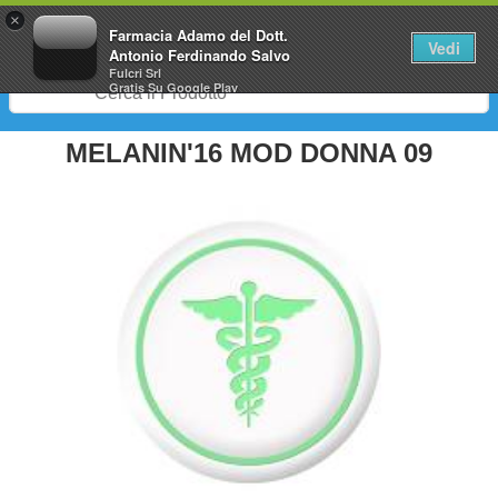
0
×
Farmacia Adamo del Dott.
Vedi
Antonio Ferdinando Salvo
Fulcri Srl
Gratis
Su Google Play
MELANIN'16 MOD DONNA 09