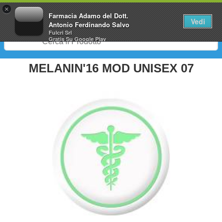
0
×
Farmacia Adamo del Dott.
Vedi
Antonio Ferdinando Salvo
Fulcri Srl
Gratis
Su Google Play
MELANIN'16 MOD UNISEX 07