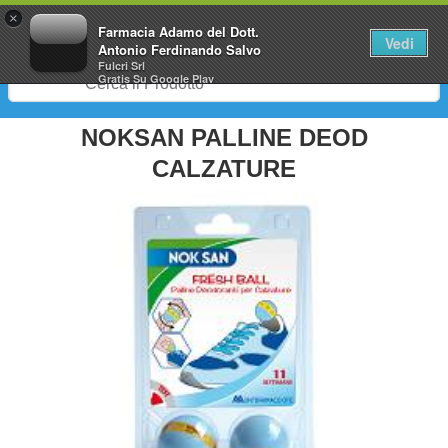
0
×
Farmacia Adamo del Dott.
Vedi
Antonio Ferdinando Salvo
Fulcri Srl
Gratis
Su Google Play
NOKSAN PALLINE DEOD
CALZATURE