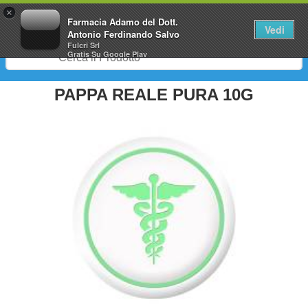
0
×
Farmacia Adamo del Dott.
Vedi
Antonio Ferdinando Salvo
Fulcri Srl
Gratis
Su Google Play
PAPPA REALE PURA 10G