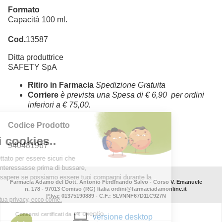
Formato
Capacità 100 ml.
Cod.
13587
Ditta produttrice
SAFETY SpA
Ritiro in Farmacia
Spedizione Gratuita
Corriere
è prevista una Spesa di € 6,90 per ordini
inferiori a € 75,00.
Codice Prodotto
940481967
Farmacia Adamo del Dott. Antonio Ferdinando Salvo - Corso V. Emanuele
n. 178 - 97013 Comiso (RG) Italia ordini@farmaciadamonline.it
P.Iva: 01375190889 - C.F.: SLVNNF67D11C927N
versione desktop