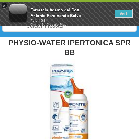
0
×
Farmacia Adamo del Dott.
Vedi
Antonio Ferdinando Salvo
Fulcri Srl
Gratis
Su Google Play
PHYSIO-WATER IPERTONICA SPR
BB