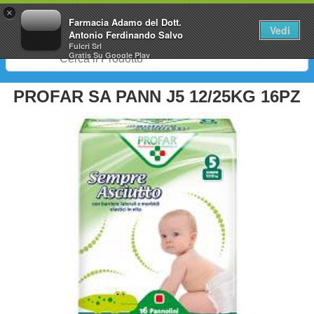
0
×
Farmacia Adamo del Dott.
Vedi
Antonio Ferdinando Salvo
Fulcri Srl
Gratis
Su Google Play
PROFAR SA PANN J5 12/25KG 16PZ