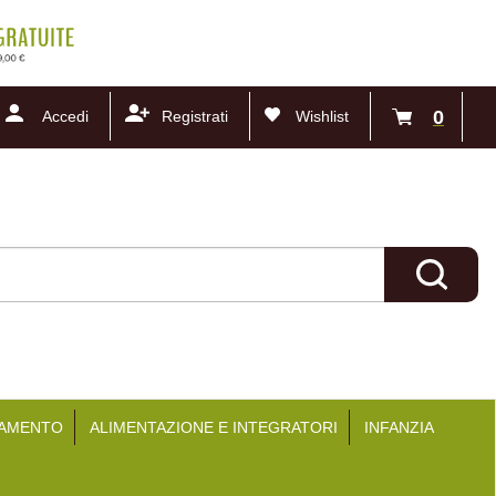
0
Accedi
Registrati
Wishlist
articoli
inseriti
Cerca Pr
TAMENTO
ALIMENTAZIONE E INTEGRATORI
INFANZIA