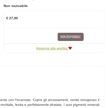
Non mutuabile
Prezzo
€ 27,90
NON DISPONIBILE
Aggiungi alla wishlist
mente con l'incarnato. Copre gli arrossamenti, rende omogeneo il
morbida, lenita e perfettamente idratata. I suoi pigmenti minerali