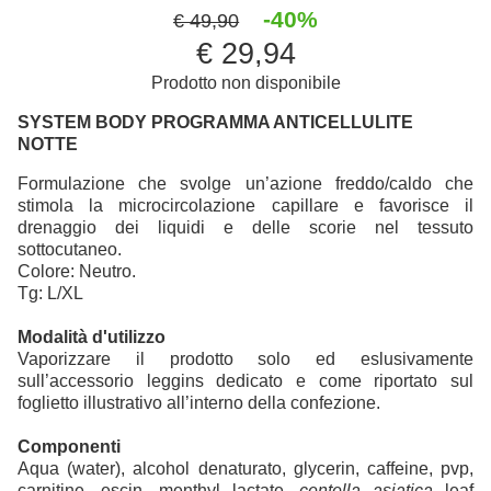
-40%
€ 49,90
€ 29,94
Prodotto non disponibile
SYSTEM BODY PROGRAMMA ANTICELLULITE
NOTTE
Formulazione che svolge un’azione freddo/caldo che
stimola la microcircolazione capillare e favorisce il
drenaggio dei liquidi e delle scorie nel tessuto
sottocutaneo.
Colore: Neutro.
Tg: L/XL
Modalità d'utilizzo
Vaporizzare il prodotto solo ed eslusivamente
sull’accessorio leggins dedicato e come riportato sul
foglietto illustrativo all’interno della confezione.
Componenti
Aqua (water), alcohol denaturato, glycerin, caffeine, pvp,
carnitine, escin, menthyl lactate,
centella asiatica
leaf