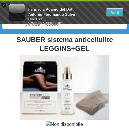
0
×
Farmacia Adamo del Dott.
Vedi
Antonio Ferdinando Salvo
Fulcri Srl
Gratis
Su Google Play
SAUBER sistema anticellulite
LEGGINS+GEL
Non disponibile