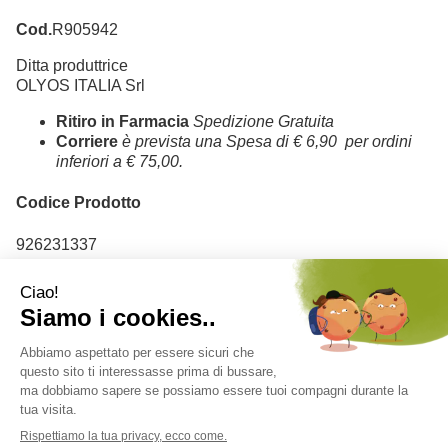
Cod.
R905942
Ditta produttrice
OLYOS ITALIA Srl
Ritiro in Farmacia
Spedizione Gratuita
Corriere
è prevista una Spesa di € 6,90 per ordini
inferiori a € 75,00.
Codice Prodotto
926231337
Codice Ean
8002410063875
Farmacia Adamo del Dott. Antonio Ferdinando Salvo - Corso V. Emanuele
n. 178 - 97013 Comiso (RG) Italia ordini@farmaciadamonline.it
P.Iva: 01375190889 - C.F.: SLVNNF67D11C927N