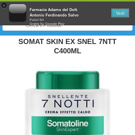
0
×
Farmacia Adamo del Dott.
Vedi
Antonio Ferdinando Salvo
Fulcri Srl
Gratis
Su Google Play
SOMAT SKIN EX SNEL 7NTT
C400ML