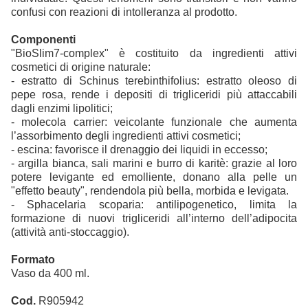
confusi con reazioni di intolleranza al prodotto.
Componenti
"BioSlim7-complex" è costituito da ingredienti attivi
cosmetici di origine naturale:
- estratto di Schinus terebinthifolius: estratto oleoso di
pepe rosa, rende i depositi di trigliceridi più attaccabili
dagli enzimi lipolitici;
- molecola carrier: veicolante funzionale che aumenta
l’assorbimento degli ingredienti attivi cosmetici;
- escina: favorisce il drenaggio dei liquidi in eccesso;
- argilla bianca, sali marini e burro di karitè: grazie al loro
potere levigante ed emolliente, donano alla pelle un
"effetto beauty", rendendola più bella, morbida e levigata.
- Sphacelaria scoparia: antilipogenetico, limita la
formazione di nuovi trigliceridi all’interno dell’adipocita
(attività anti-stoccaggio).
Formato
Vaso da 400 ml.
Cod.
R905942