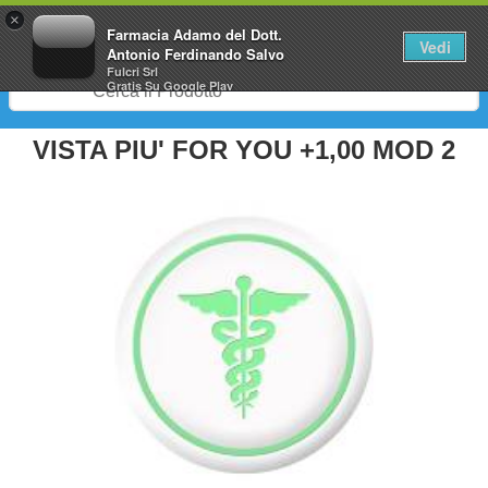
0
×
Farmacia Adamo del Dott.
Vedi
Antonio Ferdinando Salvo
Fulcri Srl
Gratis
Su Google Play
VISTA PIU' FOR YOU +1,00 MOD 2