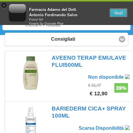
0
×
Farmacia Adamo del Dott.
Vedi
Antonio Ferdinando Salvo
Fulcri Srl
Gratis
Su Google Play
Consigliati
AVEENO TERAP EMULAVE
FLUI500ML
Non disponibile
€ 21,47
39%
€ 12,90
BARIEDERM CICA+ SPRAY
100ML
Scarsa Disponibilità