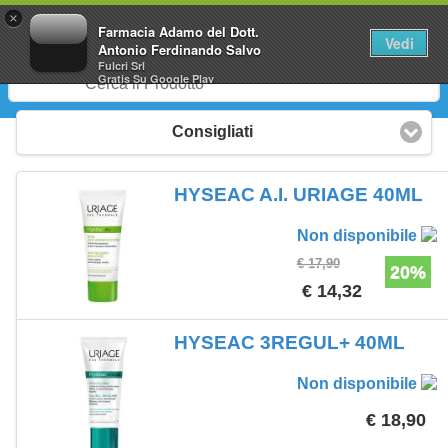
0
×
Farmacia Adamo del Dott.
Vedi
Antonio Ferdinando Salvo
Fulcri Srl
Gratis
Su Google Play
Consigliati
HYSEAC A.I. URIAGE 40ML
Non disponibile
€ 17,90
20%
€ 14,32
HYSEAC 3REGUL+ 40ML
Non disponibile
€ 18,90